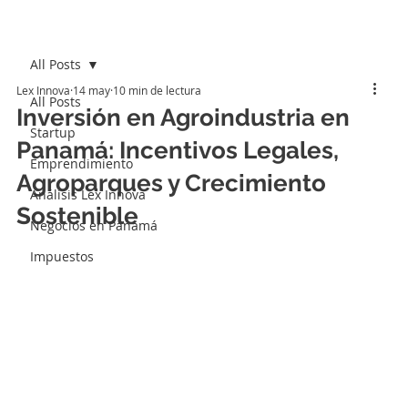
All Posts
Lex Innova
14 may
10 min de lectura
All Posts
Inversión en Agroindustria en
Startup
Panamá: Incentivos Legales,
Emprendimiento
Agroparques y Crecimiento
Análisis Lex Innova
Sostenible
Negocios en Panamá
Impuestos