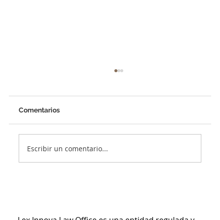
Comentarios
Escribir un comentario...
¿Tienes pensado expandirte a Panamá?
Descarga esta guía jurídica antes de
invertir capital
Lex Innova Law Office es una entidad regulada y