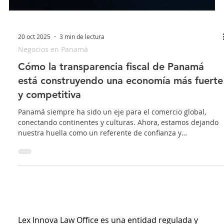
20 oct 2025
3 min de lectura
Negocios en Panamá
Cómo la transparencia fiscal de Panamá
está construyendo una economía más fuerte
y competitiva
Panamá siempre ha sido un eje para el comercio global,
conectando continentes y culturas. Ahora, estamos dejando
nuestra huella como un referente de confianza y
transparencia en la comunidad empresarial internacional.
No se trata de un pequeño cambio técnico, sino de una
medida contundente que fortalece fundamentalmente los
cimientos de nuestra economía.