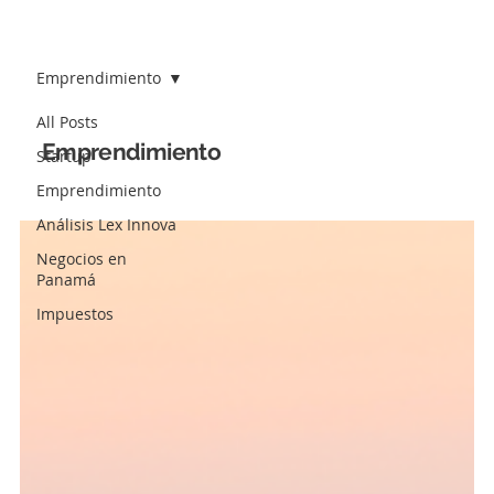
Emprendimiento
All Posts
Emprendimiento
Startup
Emprendimiento
Análisis Lex Innova
Negocios en
Panamá
Impuestos