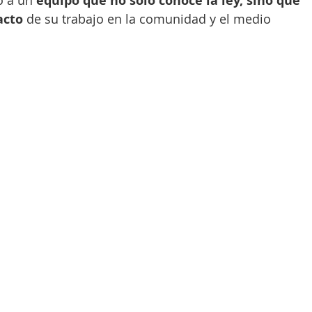
o a un 
equipo que no solo conoce la ley, sino que 
acto
 de su trabajo en la comunidad y el medio 