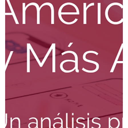
1 jul 2025
7 min de lectura
Negocios en Panamá
¿Buscando generar valor en la era de los
límites ecológicos?
Explora cómo generar valor en la era de los límites
ecológicos. Descubre cómo Panamá lidera con soluciones
sostenibles y oportunidades de inversión.