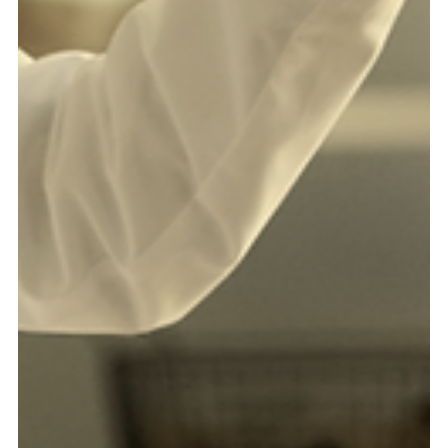
21 jul 2025
6 min de lectura
Análisis Lex Innova
Revisando los vehículos de tenencia de
patrimonio privado
Panama's Law No. 25 of 1995 created Private Interest
Foundations, a legal entity that has proven its strength for
almost 30 years. But, in our fast-paced digital environment
and with the emergence of new assets like cryptocurrencies,
is this strength still synonymous with adaptability? 🚀 At Lex
Innova Abogados, we have thoroughly discussed this topic.
Our partners conclude that, while these foundations have
fulfilled their mission, the present demands a proactive
update to f