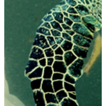
7 jul 2025
7 min de lectura
Emprendimiento
Inversión en Salud, Healthtech y
Farmacéutica en América Latina y el Caribe
La salud en América Latina y el Caribe es una inversión
estratégica con alto retorno en productividad y bienestar. A
pesar de desafíos como el acceso limitado a servicios y la
fragmentación de datos, la región ha visto surgir más de
1200 empresas de innovación en salud. La inversión en
healthtech ha crecido, aunque con correcciones en 2023.
Panamá emerge como un centro estratégico para la
inversión en salud, healthtech y farmacéutica, gracias a su
ubicación, conectividad e in