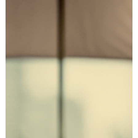
Emprendimiento
Dando Rienda Suelta a la Creatividad
Explora cómo Panamá impulsa la creatividad en la Economía
Naranja. Descubre oportunidades únicas en la Economía
Naranja y su impacto cultural y económico así como las
oportunidades y beneficios que existen para los actores de
este sector.