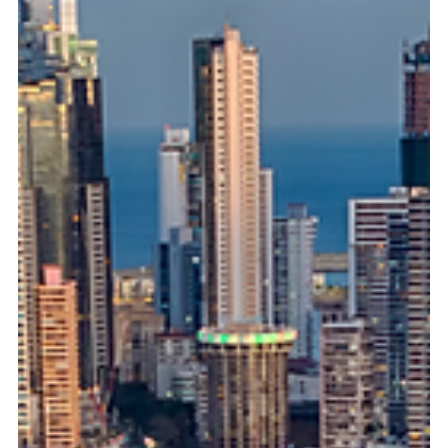
La economía oceánica sostenible es la próxima gran frontera
de crecimiento, y Panamá es su plataforma ideal de clase
mundial. Para fundadores extranjeros, descifrar las
normativas marítimas y el cumplimiento ambiental puede
generar costosos retrasos. Descubra nuestro plan legal de 3
pasos para blindar sus activos, asegurar sus permisos y
acelerar su éxito operativo desde el corazón del comercio
mundial.